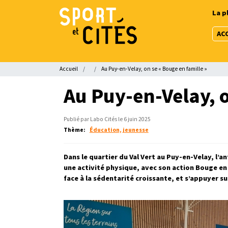
Aller
La p
au
contenu
AC
principal
Fil
Accueil
Au Puy-en-Velay, on se « Bouge en famille »
d'Ariane
Au Puy-en-Velay, o
Publié par Labo Cités le 6 juin 2025
Thème
Éducation, jeunesse
Dans le quartier du Val Vert au Puy-en-Velay, l’an
une activité physique, avec son action Bouge en f
face à la sédentarité croissante, et s’appuyer sur