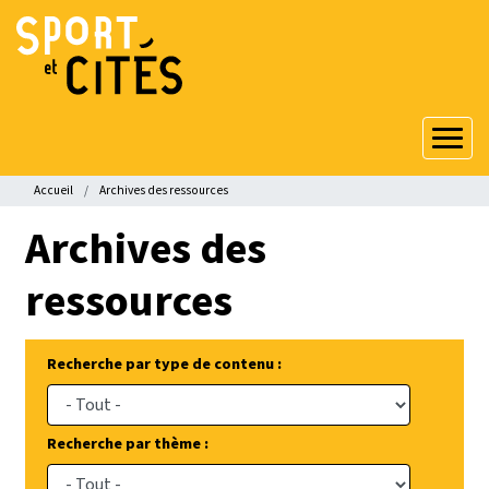
Aller
au
contenu
principal
Fil
Accueil
Archives des ressources
d'Ariane
Archives des
ressources
Recherche par type de contenu :
Recherche par thème :