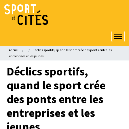
Aller
au
contenu
principal
Fil
Accueil
Déclics sportifs, quand le sport crée des ponts entre les
d'Ariane
entreprises et les jeunes
Déclics sportifs,
quand le sport crée
des ponts entre les
entreprises et les
jeunes