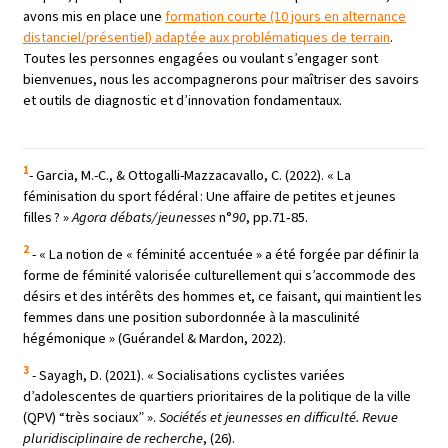
avons mis en place une
formation courte (10 jours en alternance
distanciel/présentiel) adaptée aux problématiques de terrain
.
Toutes les personnes engagées ou voulant s’engager sont
bienvenues, nous les accompagnerons pour maîtriser des savoirs
et outils de diagnostic et d’innovation fondamentaux.
1
-
Garcia, M.-C., & Ottogalli-Mazzacavallo, C. (2022).
«
La
féminisation du sport fédéral : Une affaire de petites et jeunes
filles ?
»
Agora débats/jeunesses
n°
90
, pp.71‑85.
2
-
« La notion de « féminité accentuée » a été forgée par définir la
forme de féminité valorisée culturellement qui s’accommode des
désirs et des intérêts des hommes et, ce faisant, qui maintient les
femmes dans une position subordonnée à la masculinité
hégémonique » (Guérandel & Mardon, 2022).
3
-
Sayagh, D. (2021). « Socialisations cyclistes variées
d’adolescentes de quartiers prioritaires de la politique de la ville
(QPV) “très sociaux” ».
Sociétés et jeunesses en difficulté. Revue
pluridisciplinaire de recherche
, (26).