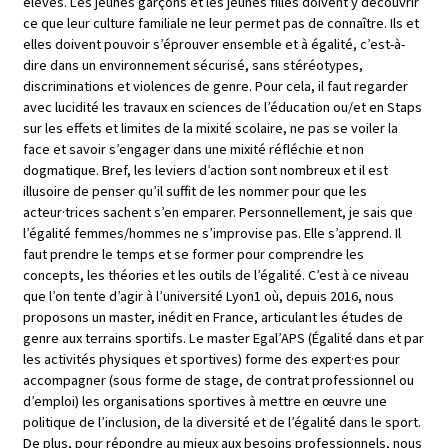
élèves. Les jeunes garçons et les jeunes filles doivent y découvrir
ce que leur culture familiale ne leur permet pas de connaître. Ils et
elles doivent pouvoir s’éprouver ensemble et à égalité, c’est-à-
dire dans un environnement sécurisé, sans stéréotypes,
discriminations et violences de genre. Pour cela, il faut regarder
avec lucidité les travaux en sciences de l’éducation ou/et en Staps
sur les effets et limites de la mixité scolaire, ne pas se voiler la
face et savoir s’engager dans une mixité réfléchie et non
dogmatique. Bref, les leviers d’action sont nombreux et il est
illusoire de penser qu’il suffit de les nommer pour que les
acteur·trices sachent s’en emparer. Personnellement, je sais que
l’égalité femmes/hommes ne s’improvise pas. Elle s’apprend. Il
faut prendre le temps et se former pour comprendre les
concepts, les théories et les outils de l’égalité. C’est à ce niveau
que l’on tente d’agir à l’université Lyon1 où, depuis 2016, nous
proposons un master, inédit en France, articulant les études de
genre aux terrains sportifs. Le master Egal’APS (Égalité dans et par
les activités physiques et sportives) forme des expert·es pour
accompagner (sous forme de stage, de contrat professionnel ou
d’emploi) les organisations sportives à mettre en œuvre une
politique de l’inclusion, de la diversité et de l’égalité dans le sport.
De plus, pour répondre au mieux aux besoins professionnels, nous