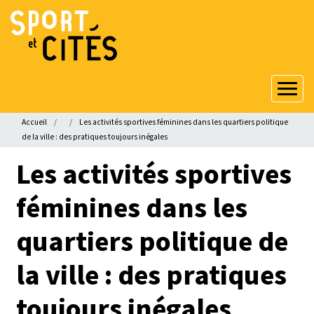
Aller
au
contenu
principal
Fil
Accueil
Les activités sportives féminines dans les quartiers politique
d'Ariane
de la ville : des pratiques toujours inégales
Les activités sportives
féminines dans les
quartiers politique de
la ville : des pratiques
toujours inégales