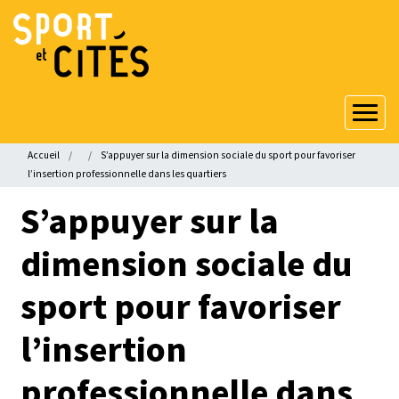
Aller
au
contenu
principal
Fil
Accueil
S’appuyer sur la dimension sociale du sport pour favoriser
d'Ariane
l’insertion professionnelle dans les quartiers
S’appuyer sur la
dimension sociale du
sport pour favoriser
l’insertion
professionnelle dans